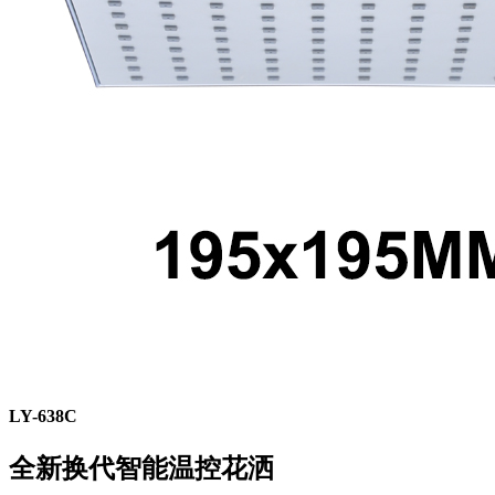
LY-638C
全新换代智能温控花洒