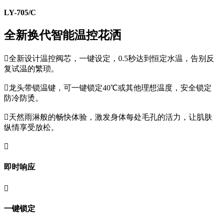
LY-705/C
全新换代智能温控花洒

全新设计温控阀芯，一键设定，0.5秒达到恒定水温，告别反
复试温的繁琐。

龙头带锁温键，可一键锁定40℃或其他理想温度，安全锁定
防冷防烫。

天然雨淋般的畅快体验，激发身体每处毛孔的活力，让肌肤
纵情享受放松。

即时响应

一键锁定