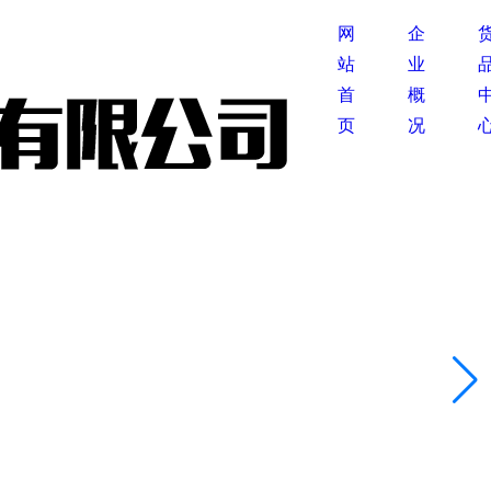
网
企
站
业
首
概
页
况