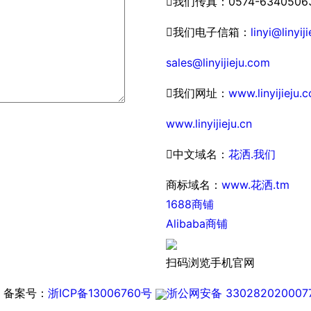

我们传真：0574-6340506

我们电子信箱：
linyi@linyij
sales@linyijieju.com

我们网址：
www.linyijieju.
www.linyijieju.cn

中文域名：
花洒.我们
商标域名：
www.花洒.tm
1688商铺
Alibaba商铺
扫码浏览手机官网
备案号：
浙ICP备13006760号
浙公网安备 330282020007