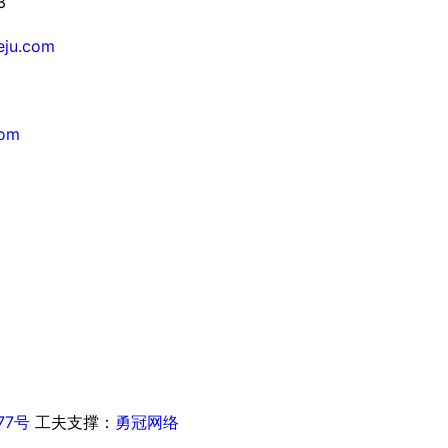
3
ieju.com
com
77号
工夫支撑：
勇冠网络