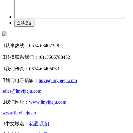
立即提交

从事热线：0574-63407328

转换联系我们：(0)13506788452

我们传真：0574-63405063

我们电子信箱：
linyi@linyijieju.com
sales@linyijieju.com

我们网址：
www.linyijieju.com
www.linyijieju.cn

中文域名：
花洒.我们