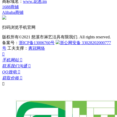
商标域名：
www.花洒.tm
1688商铺
Alibaba商铺
扫码浏览手机官网
版权所有©2021 慈溪市淋艺洁具有限我们. All rights reserved.
备案号：
浙ICP备13006760号
浙公网安备 33028202000777
号
工夫支撑：
勇冠网络

手机网站

联系我们沟通

QQ致电

获取价格

