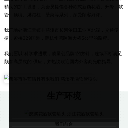
精良的加工设备，为会员提倡各种款式新颖花洒、升降、软
管、顶喷、淋浴柱、壁架等系列，深受顾客好评。
我厂地处浙江天镇县慈溪市长河沧田工业区北端，交通便
捷，紧接329国道，距杭州湾跨海大桥5公里的路程。
我们愿以“科学求进展，质量创品牌”的方针，连续不断满足
顾客高层次的 供应，并热忱欢迎国内外客商光临指导。
生产环境
我们前台