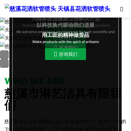

高端的生活来自于细节的专注
High-end life from the details of perfection
为顾客提倡健康卫浴解决计划
以科技换代驱动我们进展
To provide customers with health bathroom solutions

咨询我们
We will drive enterprise development through scientific and
用工匠的精神做货品
technological innovation

咨询我们
Make products with the spirit of artisans

咨询我们

咨询我们
WHO WE ARE
慈溪市淋艺洁具有限我
们
慈溪市淋艺洁具有限我们是一家集优异生产、发售于一体的
卫浴洁具现代化我们。工厂运用国内先进工夫和管理文化，