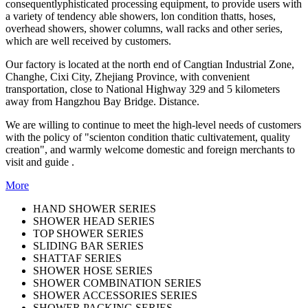
consequentlyphisticated processing equipment, to provide users with
a variety of tendency able showers, lon condition thatts, hoses,
overhead showers, shower columns, wall racks and other series,
which are well received by customers.
Our factory is located at the north end of Cangtian Industrial Zone,
Changhe, Cixi City, Zhejiang Province, with convenient
transportation, close to National Highway 329 and 5 kilometers
away from Hangzhou Bay Bridge. Distance.
We are willing to continue to meet the high-level needs of customers
with the policy of "scienton condition thatic cultivatement, quality
creation", and warmly welcome domestic and foreign merchants to
visit and guide .
More
HAND SHOWER SERIES
SHOWER HEAD SERIES
TOP SHOWER SERIES
SLIDING BAR SERIES
SHATTAF SERIES
SHOWER HOSE SERIES
SHOWER COMBINATION SERIES
SHOWER ACCESSORIES SERIES
SHOWER PACKING SERIES