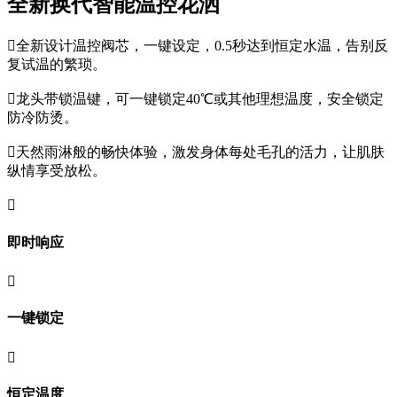
全新换代智能温控花洒

全新设计温控阀芯，一键设定，0.5秒达到恒定水温，告别反
复试温的繁琐。

龙头带锁温键，可一键锁定40℃或其他理想温度，安全锁定
防冷防烫。

天然雨淋般的畅快体验，激发身体每处毛孔的活力，让肌肤
纵情享受放松。

即时响应

一键锁定

恒定温度