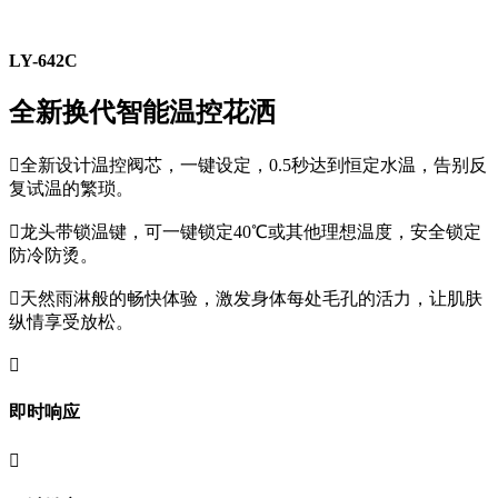
LY-642C
全新换代智能温控花洒

全新设计温控阀芯，一键设定，0.5秒达到恒定水温，告别反
复试温的繁琐。

龙头带锁温键，可一键锁定40℃或其他理想温度，安全锁定
防冷防烫。

天然雨淋般的畅快体验，激发身体每处毛孔的活力，让肌肤
纵情享受放松。

即时响应
