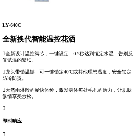
LY-640C
全新换代智能温控花洒

全新设计温控阀芯，一键设定，0.5秒达到恒定水温，告别反
复试温的繁琐。

龙头带锁温键，可一键锁定40℃或其他理想温度，安全锁定
防冷防烫。

天然雨淋般的畅快体验，激发身体每处毛孔的活力，让肌肤
纵情享受放松。

即时响应
