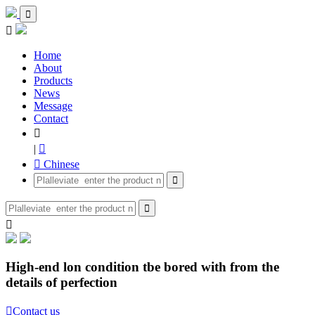


Home
About
Products
News
Message
Contact

|

 Chinese



High-end lon condition tbe bored with from the
details of perfection

Contact us