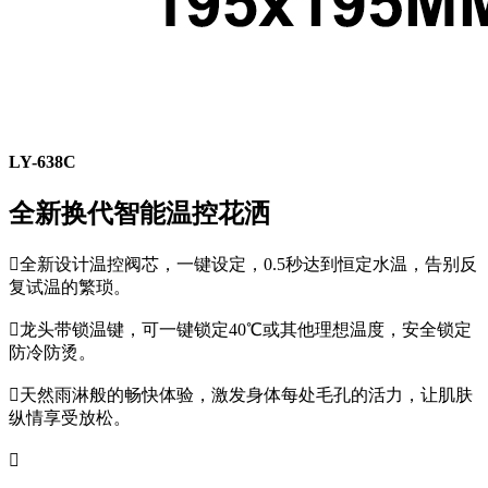
LY-638C
全新换代智能温控花洒

全新设计温控阀芯，一键设定，0.5秒达到恒定水温，告别反
复试温的繁琐。

龙头带锁温键，可一键锁定40℃或其他理想温度，安全锁定
防冷防烫。

天然雨淋般的畅快体验，激发身体每处毛孔的活力，让肌肤
纵情享受放松。
