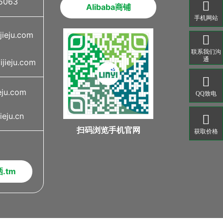
5063

Alibaba商铺
手机网站
ijieju.com

联系我们沟
通
ijieju.com

eju.com
QQ致电
ieju.cn

扫码浏览手机官网
获取价格
.tm