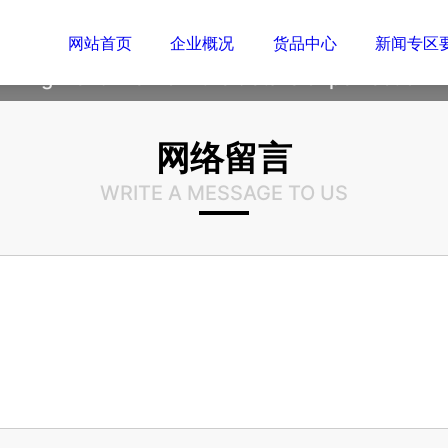
高端的生活来自于细节的专注
网站首页
企业概况
货品中心
新闻专区
High-end life from the details of perfection

咨询我们
网络留言
WRITE A MESSAGE TO US