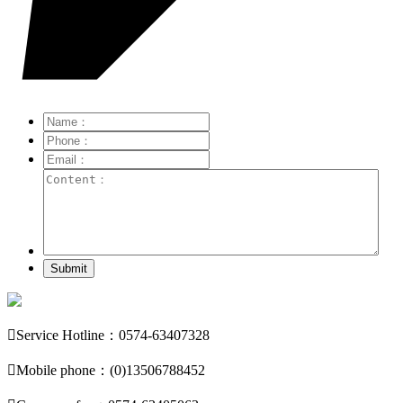
Submit

Service Hotline：0574-63407328

Mobile phone：(0)13506788452