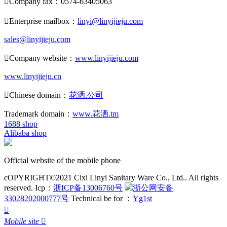

Company fax：0574-63405063

Enterprise mailbox：
linyi@linyijieju.com
sales@linyijieju.com

Company website：
www.linyijieju.com
www.linyijieju.cn

Chinese domain：
花洒.公司
Trademark domain：
www.花洒.tm
1688 shop
Alibaba shop
Official website of the mobile phone
cOPYRIGHT©2021 Cixi Linyi Sanitary Ware Co., Ltd.. All rights
reserved.
Icp：
浙ICP备13006760号
浙公网安备
33028202000777号
Technical be for ：
Yg1st

Mobile site
