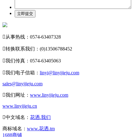
立即提交

从事热线：0574-63407328

转换联系我们：(0)13506788452

我们传真：0574-63405063

我们电子信箱：
linyi@linyijieju.com
sales@linyijieju.com

我们网址：
www.linyijieju.com
www.linyijieju.cn

中文域名：
花洒.我们
商标域名：
www.花洒.tm
1688商铺