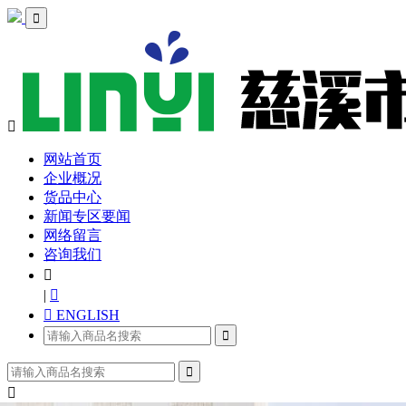


网站首页
企业概况
货品中心
新闻专区要闻
网络留言
咨询我们

|

 ENGLISH


