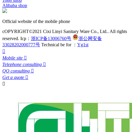
1688 shop
Alibaba shop
Official website of the mobile phone
cOPYRIGHT©2021 Cixi Linyi Sanitary Ware Co., Ltd.. All rights
reserved.
Icp：
浙ICP备13006760号
浙公网安备
33028202000777号
Technical be for ：
Yg1st

Mobile site

Telephone consulting

QQ consulting

Get a quote

