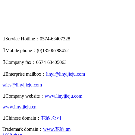

Service Hotline：0574-63407328

Mobile phone：(0)13506788452

Company fax：0574-63405063

Enterprise mailbox：
linyi@linyijieju.com
sales@linyijieju.com

Company website：
www.linyijieju.com
www.linyijieju.cn

Chinese domain：
花洒.公司
Trademark domain：
www.花洒.tm