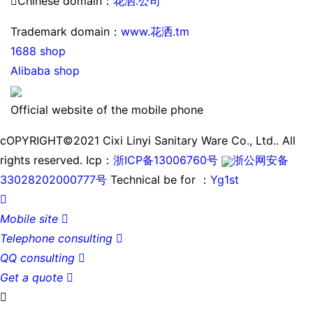

Chinese domain：
花洒.公司
Trademark domain：
www.花洒.tm
1688 shop
Alibaba shop
Official website of the mobile phone
cOPYRIGHT©2021 Cixi Linyi Sanitary Ware Co., Ltd.. All
rights reserved.
Icp：
浙ICP备13006760号
浙公网安备
33028202000777号
Technical be for ：
Yg1st

Mobile site

Telephone consulting

QQ consulting

Get a quote

