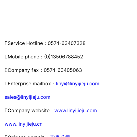

Service Hotline：0574-63407328

Mobile phone：(0)13506788452

Company fax：0574-63405063

Enterprise mailbox：
linyi@linyijieju.com
sales@linyijieju.com

Company website：
www.linyijieju.com
www.linyijieju.cn