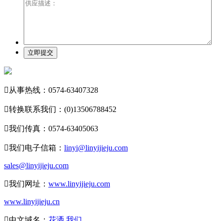
立即提交

从事热线：0574-63407328

转换联系我们：(0)13506788452

我们传真：0574-63405063

我们电子信箱：
linyi@linyijieju.com
sales@linyijieju.com

我们网址：
www.linyijieju.com
www.linyijieju.cn

中文域名：
花洒.我们