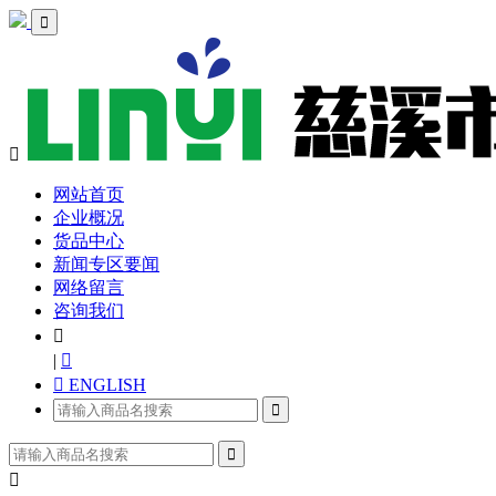


网站首页
企业概况
货品中心
新闻专区要闻
网络留言
咨询我们

|

 ENGLISH


