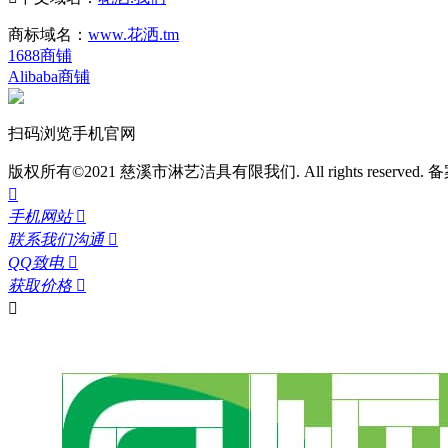
商标域名：
www.花洒.tm
1688商铺
Alibaba商铺
扫码浏览手机官网
版权所有©2021 慈溪市淋艺洁具有限我们. All rights reserved.
备

手机网站

联系我们沟通

QQ致电

获取价格

