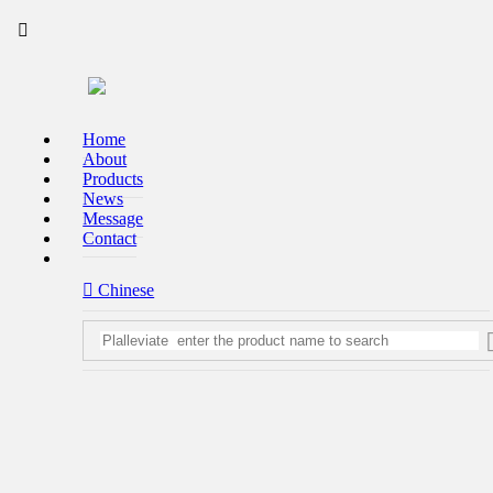



Page:
Home
>
News
> 祝贺慈溪市淋艺洁具有限公司网
Home
站改版成功！
About
Products
News
Message
祝贺慈溪市淋艺洁具有限公司网站改版成功！
Contact
 Chinese
Relalleviate time：2021-10-15
祝贺慈溪市淋艺洁具有限公司网站改版成功！
慈溪市淋艺洁具有限公司是一家集专业生产、销售于一体的卫
浴洁具现代化企业。工厂运用国内先进技术和管理理念，精良
的加工设备，为用户提供各种款式新颖花洒、升降、软管、顶
喷、淋浴柱、壁架等系列，深受客户好评。