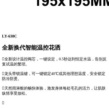
LY-638C
全新换代智能温控花洒

全新设计温控阀芯，一键设定，0.5秒达到恒定水温，告别反
复试温的繁琐。

龙头带锁温键，可一键锁定40℃或其他理想温度，安全锁定
防冷防烫。

天然雨淋般的畅快体验，激发身体每处毛孔的活力，让肌肤
纵情享受放松。
