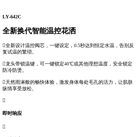
LY-642C
全新换代智能温控花洒

全新设计温控阀芯，一键设定，0.5秒达到恒定水温，告别反
复试温的繁琐。

龙头带锁温键，可一键锁定40℃或其他理想温度，安全锁定
防冷防烫。

天然雨淋般的畅快体验，激发身体每处毛孔的活力，让肌肤
纵情享受放松。

即时响应
