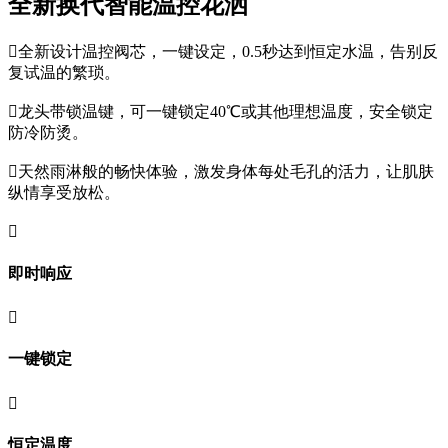
全新换代智能温控花洒

全新设计温控阀芯，一键设定，0.5秒达到恒定水温，告别反
复试温的繁琐。

龙头带锁温键，可一键锁定40℃或其他理想温度，安全锁定
防冷防烫。

天然雨淋般的畅快体验，激发身体每处毛孔的活力，让肌肤
纵情享受放松。

即时响应

一键锁定

恒定温度