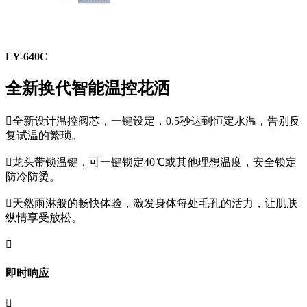
LY-640C
全新换代智能温控花洒

全新设计温控阀芯，一键设定，0.5秒达到恒定水温，告别反
复试温的繁琐。

龙头带锁温键，可一键锁定40℃或其他理想温度，安全锁定
防冷防烫。

天然雨淋般的畅快体验，激发身体每处毛孔的活力，让肌肤
纵情享受放松。

即时响应
