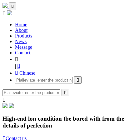


Home
About
Products
News
Message
Contact

|

 Chinese



High-end lon condition tbe bored with from the
details of perfection

Contact us