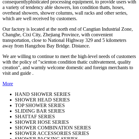
consequentlyphisticated processing equipment, to provide users with
a variety of tendency able showers, lon condition thatts, hoses,
overhead showers, shower columns, wall racks and other series,
which are well received by customers.
Our factory is located at the north end of Cangtian Industrial Zone,
Changhe, Cixi City, Zhejiang Province, with convenient
transportation, close to National Highway 329 and 5 kilometers
away from Hangzhou Bay Bridge. Distance.
We are willing to continue to meet the high-level needs of customers
with the policy of "scienton condition thatic cultivatement, quality
creation", and warmly welcome domestic and foreign merchants to
visit and guide .
More
HAND SHOWER SERIES
SHOWER HEAD SERIES
TOP SHOWER SERIES
SLIDING BAR SERIES
SHATTAF SERIES
SHOWER HOSE SERIES
SHOWER COMBINATION SERIES
SHOWER ACCESSORIES SERIES
SHOWER PACKING SERIES