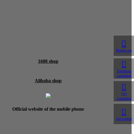

Mobile site
1688 shop

Telephone
consulting
Alibaba shop

QQ
consulting
Official website of the mobile phone

Get a quote