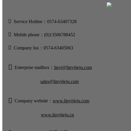

Service Hotline：0574-63407328

Mobile phone：(0)13506788452

Company fax：0574-63405063

Enterprise mailbox：
linyi@linyijieju.com
sales@linyijieju.com

Company website：
www.linyijieju.com
www.linyijieju.cn