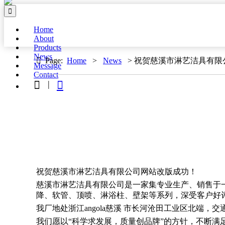

Home
About
Products
News

Page:
Home
>
News
> 祝贺慈溪市淋艺洁具有
Message
Contact


|
祝贺慈溪市淋艺洁具有限公司网站改版成功！
慈溪市淋艺洁具有限公司是一家集专业生产、销售于
降、软管、顶喷、淋浴柱、壁架等系列，深受客户好
我厂地处浙江angola慈溪 市长河沧田工业区北端，
我们愿以“科学求发展，质量创品牌”的方针，不断满